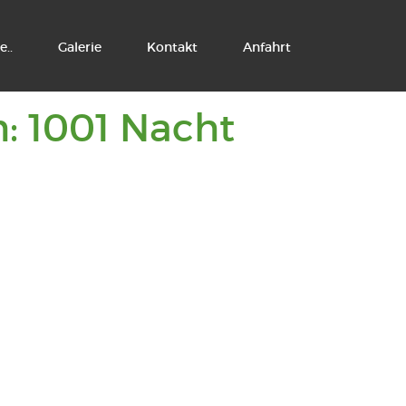
e..
Galerie
Kontakt
Anfahrt
You
h: 1001 Nacht
are
viewing
posts
tagged
with:
1001